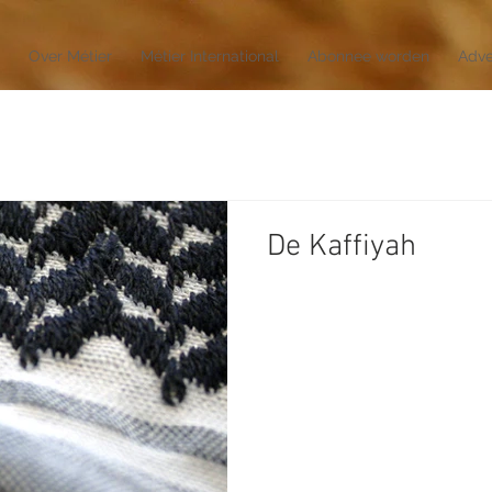
Over Métier
Métier International
Abonnee worden
Adve
De Kaffiyah