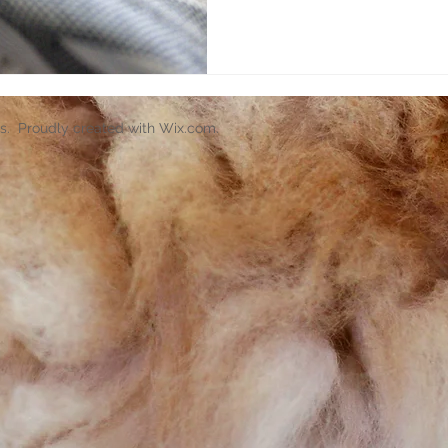
s. Proudly created with
Wix.com
.