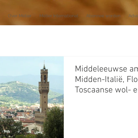
Over Métier
Métier International
Abonnee worden
Adve
Middeleeuwse am
Midden-Italië, Fl
Toscaanse wol- e