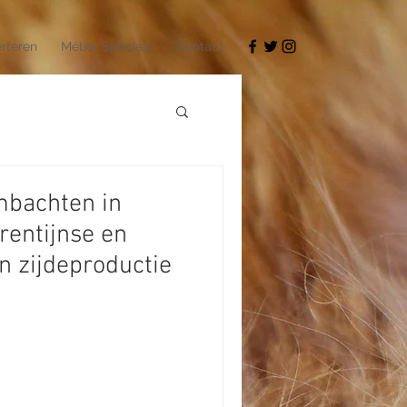
rteren
Métier Specials
Contact
bachten in
orentijnse en
n zijdeproductie