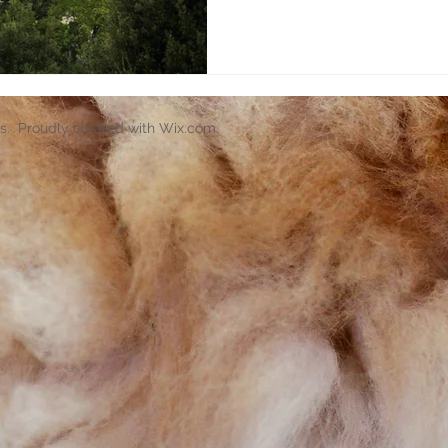
s. Proudly created with
Wix.com
.