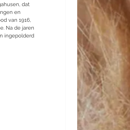
ahusen, dat 
ingen en 
od van 1916, 
e. Na de jaren 
en ingepolderd 