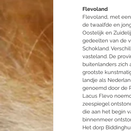
Flevoland
Flevoland, met een 
de twaalfde en jon
Oostelijk en Zuidel
gedeelten van de v
Schokland. Verschi
vasteland. De provi
buitenlanders zich 
grootste kunstmatig
landje als Nederlan
genoemd door de Ro
Lacus Flevo noemde
zeespiegel ontstond
die aan het begin v
binnenmeer ontston
Het dorp Biddinghui