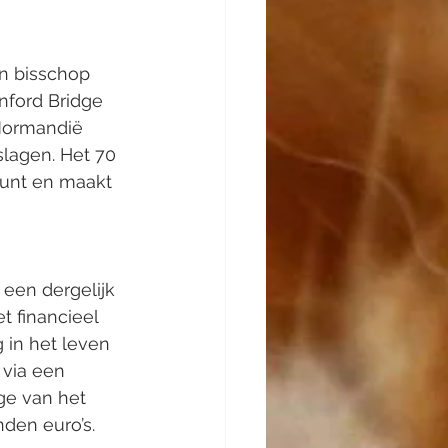
n bisschop 
nford Bridge 
 Normandië 
lagen. Het 70 
unt en maakt 
een dergelijk 
t financieel 
 in het leven 
via een 
ge van het 
nden euro’s.