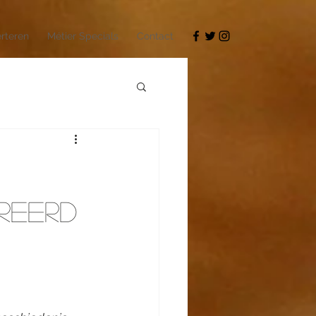
rteren
Métier Specials
Contact
ireerd