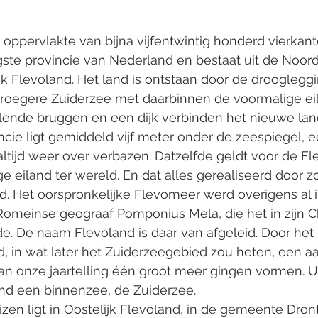
oppervlakte van bijna vijfentwintig honderd vierkante
gste provincie van Nederland en bestaat uit de Noor
ijk Flevoland. Het land is ontstaan door de drooglegg
roegere Zuiderzee met daarbinnen de voormalige ei
llende bruggen en een dijk verbinden het nieuwe lan
ncie ligt gemiddeld vijf meter onder de zeespiegel, e
altijd weer over verbazen. Datzelfde geldt voor de Fl
e eiland ter wereld. En dat alles gerealiseerd door zo
d. Het oorspronkelijke Flevomeer werd overigens al in
meinse geograaf Pomponius Mela, die het in zijn C
. De naam Flevoland is daar van afgeleid. Door het 
, in wat later het Zuiderzeegebied zou heten, een a
an onze jaartelling één groot meer gingen vormen. Ui
d een binnenzee, de Zuiderzee.
zen ligt in Oostelijk Flevoland, in de gemeente Dron