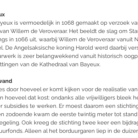
ux
ayeux is vermoedelijk in 1068 gemaakt op verzoek va
van Willem de Veroveraar. Het beeldt de slag om Sta
ings in 1066 uit, waarbij Willem de Veroveraar vanuit
l. De Angelsaksische koning Harold werd daarbij vers
rwerk is zeer belangwekkend vanuit historisch oogp
ittingen van de Kathedraal van Bayeux.
owand
 door hoeveel er komt kijken voor de realisatie van 
n hoeveel dat kost: ondanks alle vrijwilligers bleek he
r subsidies te werken. Er moest daarom een stichting
 zodoende kwam de eerste twintig meter tot stand 
geling. Ook kreeg de stichting twee keer een bijdra
uurfonds. Alleen al het borduurgaren liep in de duize