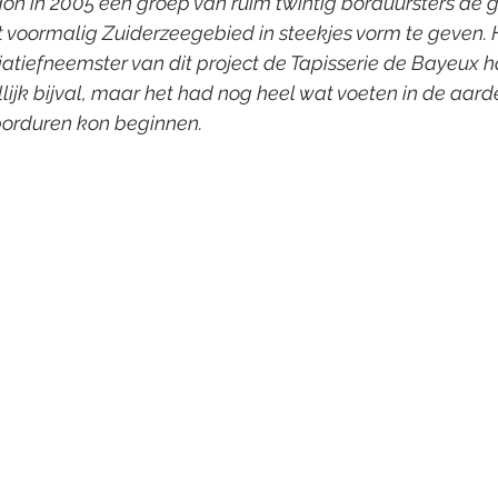
on in 2005 een groep van ruim twintig borduursters de 
 voormalig Zuiderzeegebied in steekjes vorm te geven. 
tiatiefneemster van dit project de Tapisserie de Bayeux h
ijk bijval, maar het had nog heel wat voeten in de aar
orduren kon beginnen.