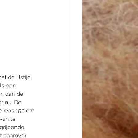
 de IJstijd, 
ls een 
., dan de 
t nu. De 
ie was 150 cm 
van te 
grijpende 
t daarover 