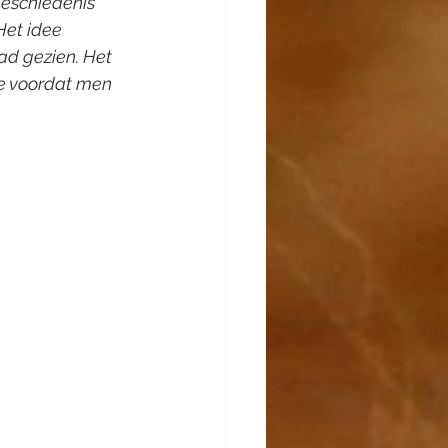
geschiedenis 
Het idee 
ad gezien. Het 
de voordat men 