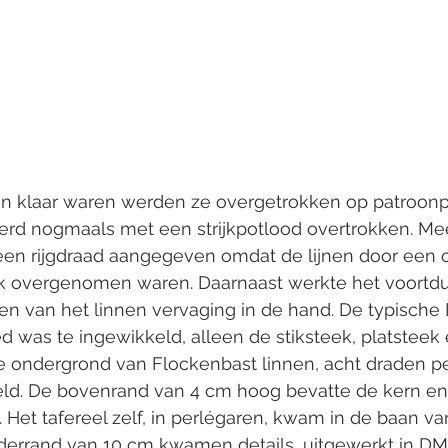
n klaar waren werden ze overgetrokken op patroonpa
erd nogmaals met een strijkpotlood overtrokken. Me
en rijgdraad aangegeven omdat de lijnen door een o
lijk overgenomen waren. Daarnaast werkte het voortd
 van het linnen vervaging in de hand. De typische
d was te ingewikkeld, alleen de stiksteek, platsteek 
e ondergrond van Flockenbast linnen, acht draden p
ld. De bovenrand van 4 cm hoog bevatte de kern en h
 Het tafereel zelf, in perlégaren, kwam in de baan v
nderrand van 10 cm kwamen details, uitgewerkt in D