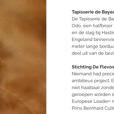
Tapisserie de Baye
De Tapisserie de B
Odo, een halfbroer 
en de slag bij Hast
Engeland binnenvie
meter lange borduu
deel uit van de bez
Stichting De Flev
Niemand had precies
ambitieus project. E
niet haalbaar zonde
geroepen worden en
Europese Leader+ re
Prins Bernhard Cult