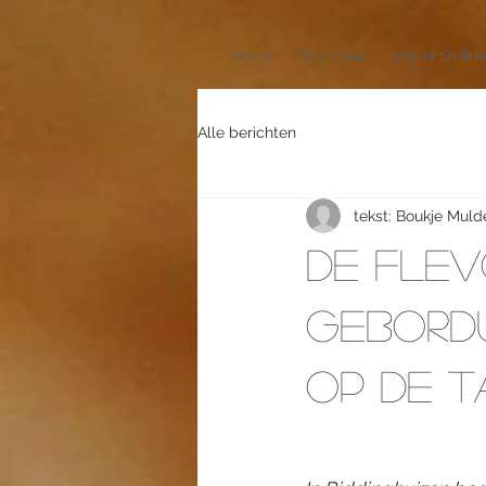
Home
Ons idee
Métier Online
Alle berichten
tekst: Boukje Muld
De Flev
gebordu
op de T