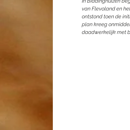
In Biddinghuizen beg
van Flevoland en het
ontstond toen de ini
plan kreeg onmiddell
daadwerkelijk met b