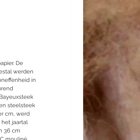
pier. De 
estal werden 
neffenheid in 
urend 
 Bayeuxsteek 
en steelsteek 
er cm, werd 
et jaartal 
an 36 cm 
MC mouliné 