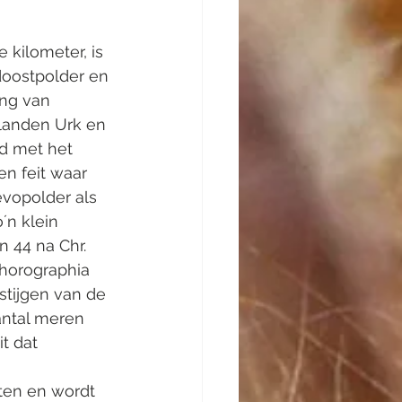
 kilometer, is 
doostpolder en 
ing van 
landen Urk en 
d met het 
en feit waar 
evopolder als 
´n klein 
 44 na Chr. 
horographia 
stijgen van de 
antal meren 
t dat 
ten en wordt 