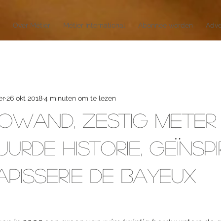
Over Métier
Métier International
Abonnee worden
Adve
er
26 okt 2018
4 minuten om te lezen
owand, zestig meter
urde historie, geïnsp
apisserie de Bayeux