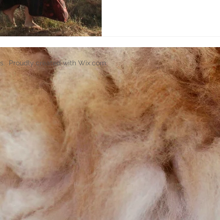
s. Proudly created with
Wix.com
.