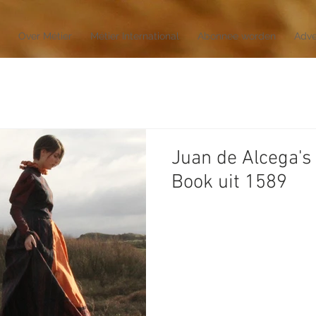
Over Métier
Métier International
Abonnee worden
Adve
Juan de Alcega's 
Book uit 1589