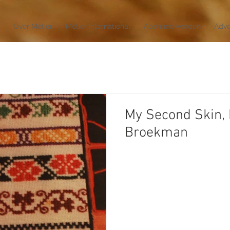
Over Métier
Métier International
Abonnee worden
Adve
My Second Skin,
Broekman