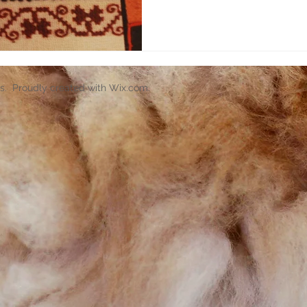
s. Proudly created with
Wix.com
.