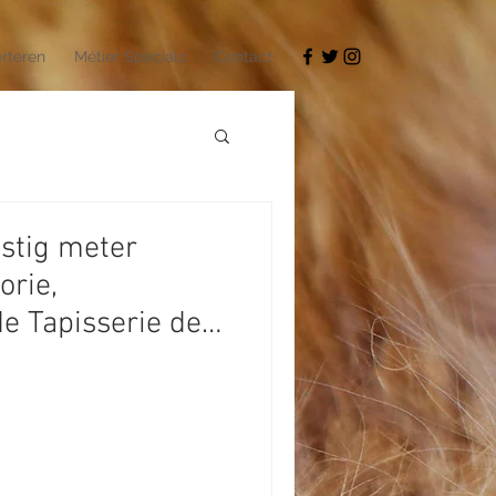
rteren
Métier Specials
Contact
stig meter
orie,
de Tapisserie de