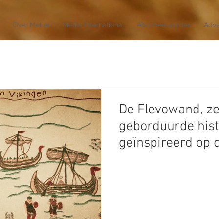
Over Métier
Métier International
Abonnee worden
Adve
De Flevowand, ze
geborduurde hist
geïnspireerd op 
Bayeux