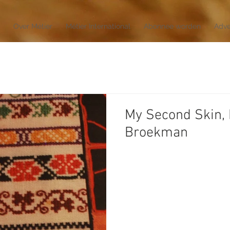
Over Métier
Métier International
Abonnee worden
Adve
My Second Skin,
Broekman