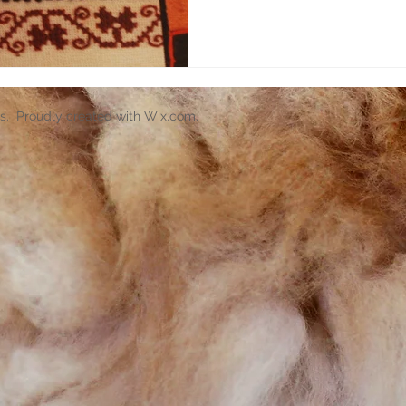
s. Proudly created with
Wix.com
.