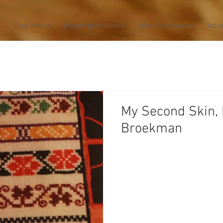
Over Métier
Métier International
Abonnee worden
Adve
My Second Skin,
Broekman