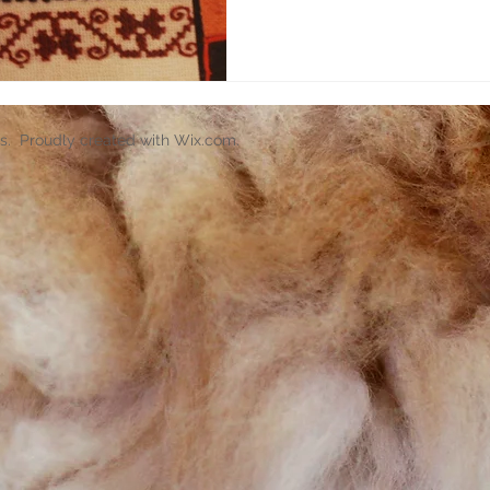
s. Proudly created with
Wix.com
.