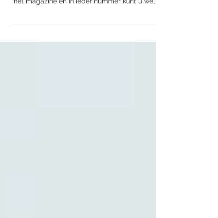
Sigrid van Roode is een van de vaste auteurs
voor Métier. Ze is vanaf het begin betrokken bij
het magazine en in ieder nummer kunt u wel...