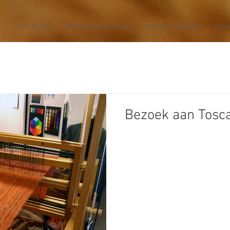
Over Métier
Métier International
Abonnee worden
Adve
Bezoek aan Tosc