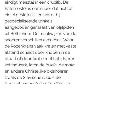
eindigt meestal in een crucifix. De 
Paternoster is een snoer dat niet tot 
cirkel gesloten is en wordt bij 
gespecialiseerde winkels 
aangeboden gemaakt van olijfpitten 
uit Bethlehem. De maakwijzen van de 
snoeren verschillen eveneens. Waar 
de Rozenkrans vaak kralen met vaste 
afstand scheidt door knopen in de 
draad of door fixatie met het zilveren 
kettingwerk, laten de 
tasbih
, de 
mala
en andere Christelijke bidsnoeren 
(zoals de Slavische 
chotki
, de 
Koptische 
mequteria
 of de Griekse 
komboschonia
) de kralen losjes op 
een ruim snoer vallen waarop ze 
heen en weer geschoven kunnen 
worden.