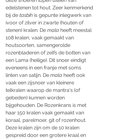
deze snoeren lopen uiteen van 
edelstenen tot hout. Zeer kenmerkend 
bij de 
tasbih
 is gepunte inlegwerk van 
ivoor of zilver in zwarte (houten of 
stenen) kralen. De 
mala
 heeft meestal 
108 kralen, vaak gemaakt van 
houtsoorten, samengerolde 
rozenbladeren of zelfs de botten van 
een Lama (heilige). Dit snoer eindigt 
eveneens in een franje met soms 
linten van satijn. De 
mala
 heeft ook 
vaak een zijsnoer van kleinere 
telkralen waarop de mantra's (of 
gebeden) kunnen worden 
bijgehouden. De Rozenkrans is met 
haar 150 kralen vaak gemaakt van 
koraal, parelmoer, git of rozenhout. 
Deze kralen zijn om de 10 kralen 
gespreid door een grotere kraal en 