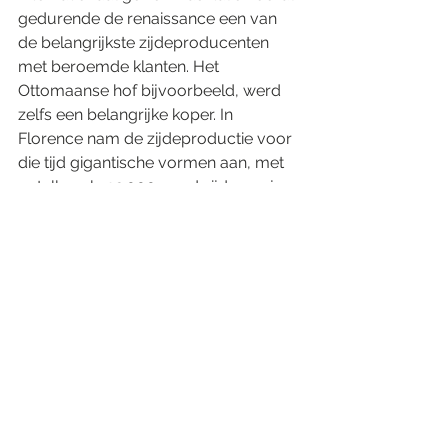
gedurende de renaissance een van 
de belangrijkste zijdeproducenten 
met beroemde klanten. Het 
Ottomaanse hof bijvoorbeeld, werd 
zelfs een belangrijke koper. In 
Florence nam de zijdeproductie voor 
die tijd gigantische vormen aan, met 
getallen als 92.000 pond zijde per jaar 
en 88 werkplaatsen. De 
Arte di Seta
, 
het zijdegilde en hun investeerders 
werden belangrijke groeperingen. 
Florence werd vooral bekend om de 
productie van het zogenaamde 
auroserici
, zijde vermengd met 
gouddraad. Ook in Siena en andere 
steden werd zijde geproduceerd. 
Hoewel er een geduchte rivaliteit 
tussen de steden ontstond, kon geen 