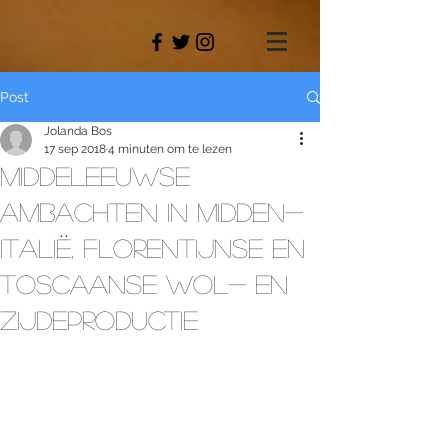
Post
Jolanda Bos
17 sep 2018
4 minuten om te lezen
Middeleeuwse
ambachten in Midden-
Italië, Florentijnse en
Toscaanse wol- en
zijdeproductie